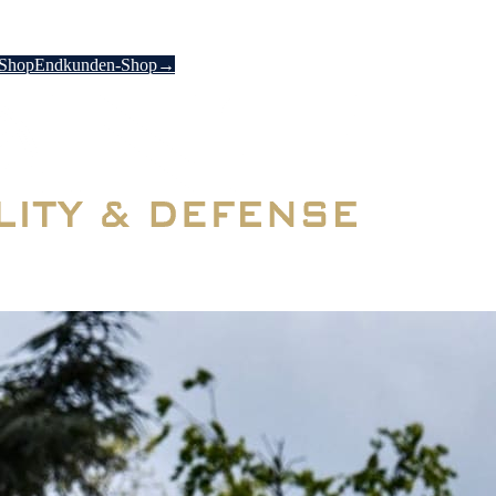
-Shop
Endkunden-Shop
→