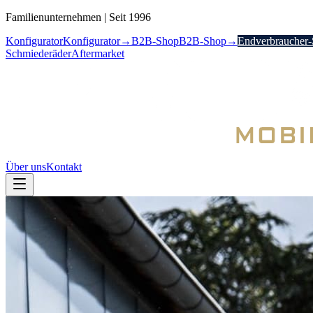
Familienunternehmen
|
Seit 1996
Konfigurator
Konfigurator
→
B2B-Shop
B2B-Shop
→
Endverbraucher
Schmiederäder
Aftermarket
Über uns
Kontakt