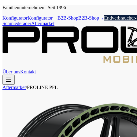
Familienunternehmen
|
Seit 1996
Konfigurator
Konfigurator
→
B2B-Shop
B2B-Shop
→
Endverbraucher
Schmiederäder
Aftermarket
Über uns
Kontakt
Aftermarket
/
PROLINE
PFL