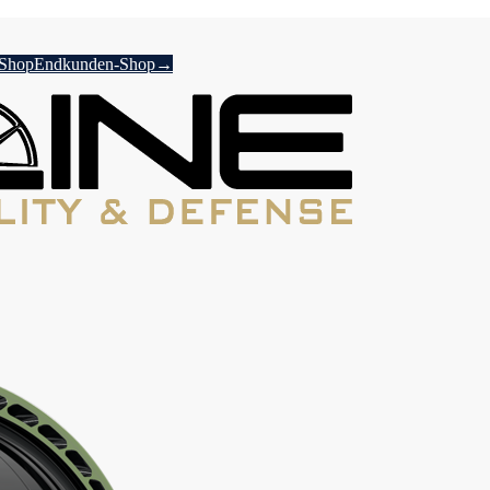
-Shop
Endkunden-Shop
→