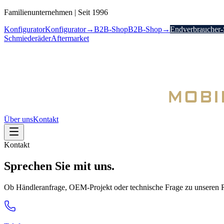
Familienunternehmen
|
Seit 1996
Konfigurator
Konfigurator
→
B2B-Shop
B2B-Shop
→
Endverbraucher
Schmiederäder
Aftermarket
Über uns
Kontakt
Kontakt
Sprechen Sie
mit uns.
Ob Händleranfrage, OEM-Projekt oder technische Frage zu unseren Räd