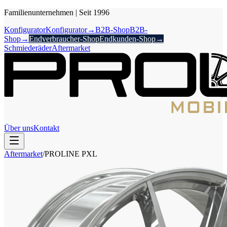
Familienunternehmen
|
Seit 1996
Konfigurator
Konfigurator
→
B2B-Shop
B2B-
Shop
→
Endverbraucher-Shop
Endkunden-Shop
→
Schmiederäder
Aftermarket
Über uns
Kontakt
Aftermarket
/
PROLINE
PXL