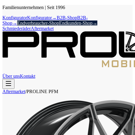
Familienunternehmen
|
Seit 1996
Konfigurator
Konfigurator
→
B2B-Shop
B2B-
Shop
→
Endverbraucher-Shop
Endkunden-Shop
→
Schmiederäder
Aftermarket
Über uns
Kontakt
Aftermarket
/
PROLINE
PFM