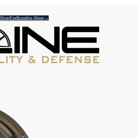
-Shop
Endkunden-Shop
→