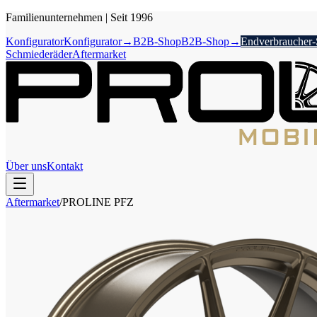
Familienunternehmen
|
Seit 1996
Konfigurator
Konfigurator
→
B2B-Shop
B2B-Shop
→
Endverbraucher
Schmiederäder
Aftermarket
Über uns
Kontakt
Aftermarket
/
PROLINE
PFZ